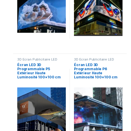
3D Ecran Publicitaire LED
3D Ecran Publicitaire LED
Écran LED 3D
Écran LED 3D
Programmable P5
Programmable P6
Extérieur Haute
Extérieur Haute
Luminosité 100×100 cm
Luminosité 100×100 cm