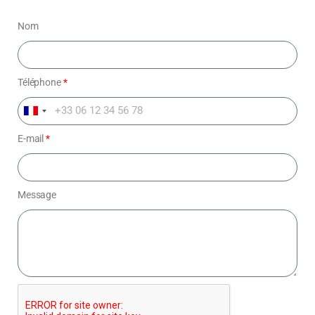
Nom
Téléphone
*
F
r
E-mail
*
a
n
c
Message
e
+
3
3