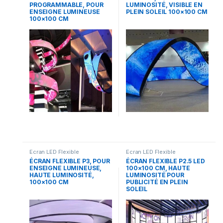
PROGRAMMABLE, POUR
LUMINOSITÉ, VISIBLE EN
ENSEIGNE LUMINEUSE
PLEIN SOLEIL 100×100 CM
100×100 CM
Ecran LED Flexible
Ecran LED Flexible
ÉCRAN FLEXIBLE P3, POUR
ÉCRAN FLEXIBLE P2.5 LED
ENSEIGNE LUMINEUSE,
100×100 CM, HAUTE
HAUTE LUMINOSITÉ,
LUMINOSITÉ POUR
100×100 CM
PUBLICITÉ EN PLEIN
SOLEIL