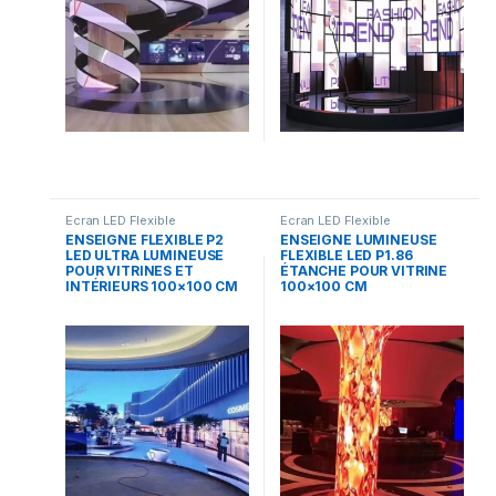
Ecran LED Flexible
Ecran LED Flexible
ENSEIGNE FLEXIBLE P2
ENSEIGNE LUMINEUSE
LED ULTRA LUMINEUSE
FLEXIBLE LED P1.86
POUR VITRINES ET
ÉTANCHE POUR VITRINE
INTÉRIEURS 100×100 CM
100×100 CM