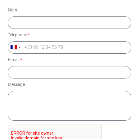
Nom
Téléphone
*
F
r
E-mail
*
a
n
c
Message
e
+
3
3