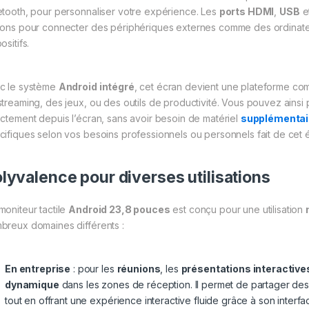
etooth, pour personnaliser votre expérience. Les
ports HDMI
,
USB
e
ions pour connecter des périphériques externes comme des ordinateur
ositifs.
c le système
Android intégré
, cet écran devient une plateforme co
streaming, des jeux, ou des outils de productivité. Vous pouvez ainsi 
ectement depuis l’écran, sans avoir besoin de matériel
supplémentai
cifiques selon vos besoins professionnels ou personnels fait de cet é
lyvalence pour diverses utilisations
moniteur tactile
Android 23,8 pouces
est conçu pour une utilisation
breux domaines différents :
En entreprise
: pour les
réunions
, les
présentations interactive
dynamique
dans les zones de réception. Il permet de partager des
tout en offrant une expérience interactive fluide grâce à son interfac