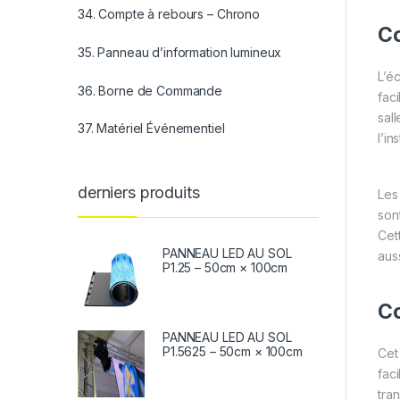
34. Compte à rebours – Chrono
Co
35. Panneau d’information lumineux
L’é
36. Borne de Commande
fac
sal
37. Matériel Événementiel
l’in
derniers produits
Les
son
Cet
PANNEAU LED AU SOL
auss
P1.25 – 50cm × 100cm
Co
PANNEAU LED AU SOL
P1.5625 – 50cm × 100cm
Cet
fac
tra