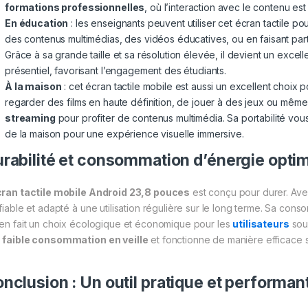
formations professionnelles
, où l’interaction avec le contenu est 
En éducation
: les enseignants peuvent utiliser cet écran tactile pou
des contenus multimédias, des vidéos éducatives, ou en faisant parti
Grâce à sa grande taille et sa résolution élevée, il devient un excell
présentiel, favorisant l’engagement des étudiants.
À la maison
: cet écran tactile mobile est aussi un excellent choix 
regarder des films en haute définition, de jouer à des jeux ou mê
streaming
pour profiter de contenus multimédia. Sa portabilité vous
de la maison pour une expérience visuelle immersive.
rabilité et consommation d’énergie opti
ran tactile mobile Android 23,8 pouces
est conçu pour durer. Av
 fiable et adapté à une utilisation régulière sur le long terme. Sa co
 en fait un choix écologique et économique pour les
utilisateurs
souc
e
faible consommation en veille
et fonctionne de manière efficace
nclusion : Un outil pratique et performan