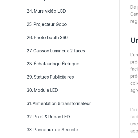
De p
24. Murs vidéo LCD
Cet
reg
25. Projecteur Gobo
26. Photo booth 360
Un
27. Caisson Lumineux 2 faces
L’u
pré
28. Échafaudage Életrique
fac
pré
29. Statues Publicitaires
col
agr
30. Module LED
31. Alimentation & transformateur
L’i
32. Pixel & Ruban LED
faci
une
33. Panneaux de Securite
app