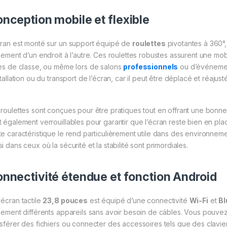
nception mobile et flexible
cran est monté sur un support équipé de
roulettes
pivotantes à 360°,
ilement d’un endroit à l’autre. Ces roulettes robustes assurent une mo
les de classe, ou même lors de salons
professionnels
ou d’événemen
stallation ou du transport de l’écran, car il peut être déplacé et réajusté
 roulettes sont conçues pour être pratiques tout en offrant une bonne st
t également verrouillables pour garantir que l’écran reste bien en pl
te caractéristique le rend particulièrement utile dans des environnem
i dans ceux où la sécurité et la stabilité sont primordiales.
nnectivité étendue et fonction Android
 écran tactile
23,8 pouces
est équipé d’une connectivité
Wi-Fi
et
Bl
ilement différents appareils sans avoir besoin de câbles. Vous pouvez a
nsférer des fichiers ou connecter des accessoires tels que des clavi