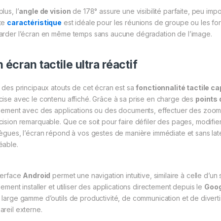
lus, l’
angle de vision
de 178° assure une visibilité parfaite, peu imp
te
caractéristique
est idéale pour les réunions de groupe ou les fo
arder l’écran en même temps sans aucune dégradation de l’image.
 écran tactile ultra réactif
n des principaux atouts de cet écran est sa
fonctionnalité tactile ca
cise avec le contenu affiché. Grâce à sa prise en charge des
points
ilement avec des applications ou des documents, effectuer des zoo
cision remarquable. Que ce soit pour faire défiler des pages, modifi
lègues, l’écran répond à vos gestes de manière immédiate et sans late
éable.
nterface
Android
permet une navigation intuitive, similaire à celle d’u
lement installer et utiliser des applications directement depuis le
Goog
 large gamme d’outils de productivité, de communication et de divert
areil externe.