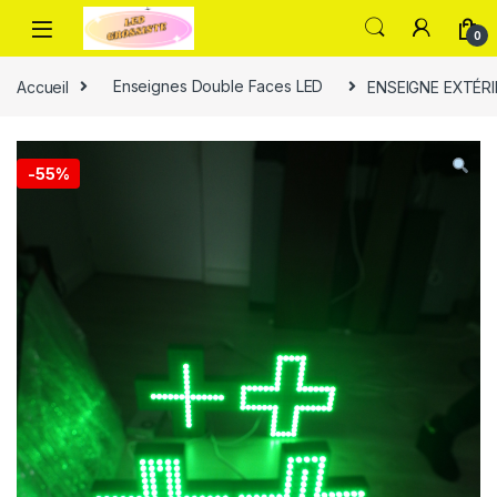
0
Accueil
Enseignes Double Faces LED
ENSEIGNE EXTÉRI
-
55%