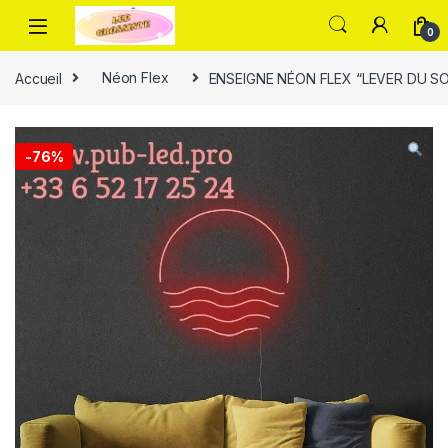
0
Accueil
Néon Flex
ENSEIGNE NÉON FLEX “LEVER DU SO
-
76%