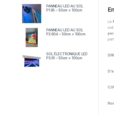
PANNEAU LED AU SOL
E
P1.95 – 50cm × 100cm
Le
soi
PANNEAU LED AU SOL
per
P2.604 – 50cm × 100cm
par
SOL ÉLECTRONIQUE LED
DI
P3.91 – 50cm × 100cm
D’a
COU
Nom