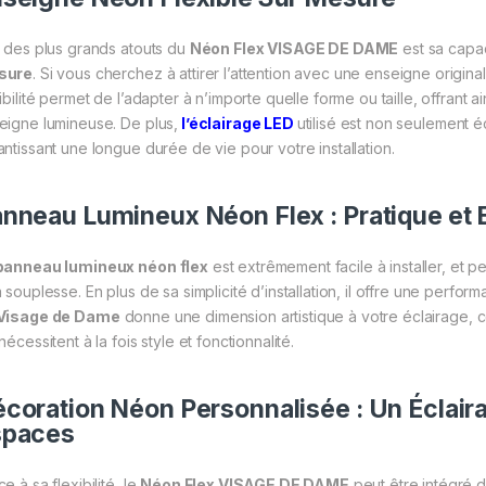
n des plus grands atouts du
Néon Flex VISAGE DE DAME
est sa capa
sure
. Si vous cherchez à attirer l’attention avec une enseigne original
ibilité permet de l’adapter à n’importe quelle forme ou taille, offrant a
eigne lumineuse. De plus,
l’éclairage LED
utilisé est non seulement 
antissant une longue durée de vie pour votre installation.
nneau Lumineux Néon Flex : Pratique et 
panneau lumineux néon flex
est extrêmement facile à installer, et 
a souplesse. En plus de sa simplicité d’installation, il offre une perf
Visage de Dame
donne une dimension artistique à votre éclairage, ce
nécessitent à la fois style et fonctionnalité.
coration Néon Personnalisée : Un Éclair
spaces
e à sa flexibilité, le
Néon Flex VISAGE DE DAME
peut être intégré 