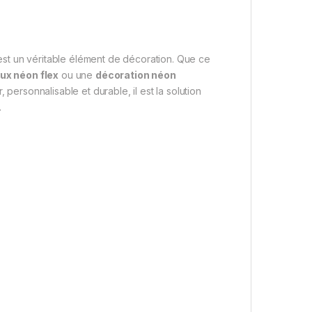
’est un véritable élément de décoration. Que ce
ux néon flex
ou une
décoration néon
, personnalisable et durable, il est la solution
.