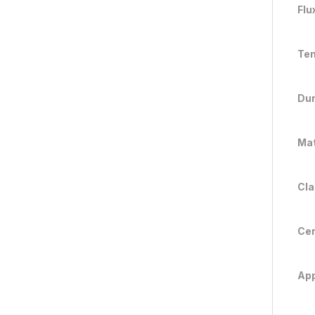
Flu
Tem
Dur
Mat
Cla
Cer
App