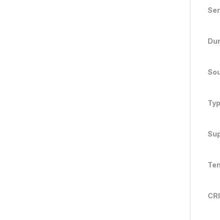
Ser
Dur
Sou
Typ
Sup
Ten
CRI