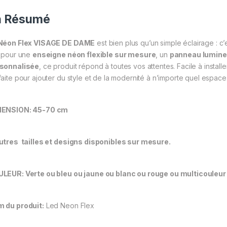
n Résumé
Néon Flex VISAGE DE DAME
est bien plus qu’un simple éclairage : c
t pour une
enseigne néon flexible sur mesure
, un
panneau lumine
sonnalisée
, ce produit répond à toutes vos attentes. Facile à installer
faite pour ajouter du style et de la modernité à n’importe quel espace
MENSION: 45-70 cm
utres tailles et designs disponibles sur mesure.
LEUR: Verte ou bleu ou jaune ou blanc ou rouge ou multicouleur
 du produit:
Led Neon Flex