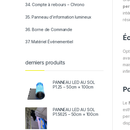
34. Compte à rebours – Chrono
per
int
35. Panneau d’information lumineux
rés
36. Borne de Commande
Éc
37. Matériel Événementiel
Opt
ava
derniers produits
mai
inf
PANNEAU LED AU SOL
P1.25 – 50cm × 100cm
Po
Le
esth
PANNEAU LED AU SOL
P1.5625 – 50cm × 100cm
per
dis