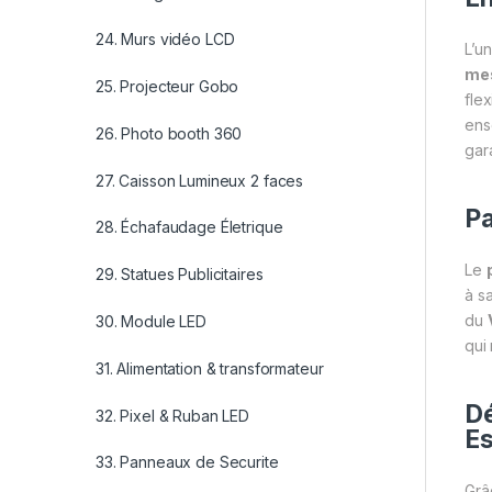
24. Murs vidéo LCD
L’u
me
25. Projecteur Gobo
flex
ens
26. Photo booth 360
gar
27. Caisson Lumineux 2 faces
Pa
28. Échafaudage Életrique
Le
29. Statues Publicitaires
à s
du
30. Module LED
qui 
31. Alimentation & transformateur
Dé
32. Pixel & Ruban LED
E
33. Panneaux de Securite
Grâc