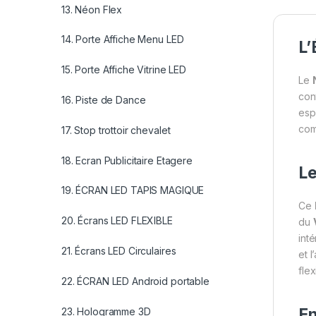
13. Néon Flex
14. Porte Affiche Menu LED
L’
15. Porte Affiche Vitrine LED
Le
con
16. Piste de Dance
esp
com
17. Stop trottoir chevalet
18. Ecran Publicitaire Etagere
Le
19. ÉCRAN LED TAPIS MAGIQUE
Ce
20. Écrans LED FLEXIBLE
du
int
21. Écrans LED Circulaires
et 
fle
22. ÉCRAN LED Android portable
En
23. Hologramme 3D