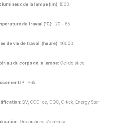
x lumineux de la lampe (lm)
: 1000
pérature de travail (℃)
: -20 – 65
ée de vie de travail (heure)
: 46000
ériau du corps de la lampe
: Gel de silice
ssement IP
: IP65
tification
: BV, CCC, ce, CQC, C-tick, Energy Star
lication:
Décorations d’intérieur