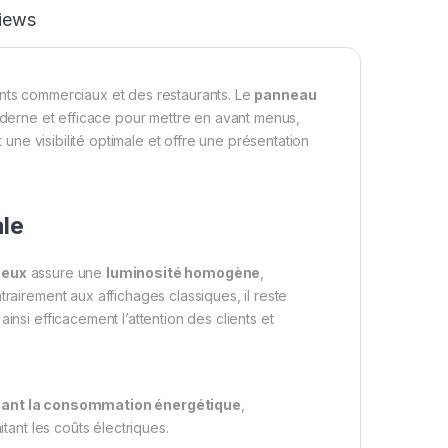
iews
ents commerciaux et des restaurants. Le
panneau
derne et efficace pour mettre en avant menus,
 une visibilité optimale et offre une présentation
ale
neux
assure une
luminosité homogène
,
rairement aux affichages classiques, il reste
insi efficacement l’attention des clients et
isant la consommation énergétique
,
itant les coûts électriques.