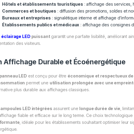
Hôtels et établissements touristiques
: affichage des services,
Commerces et boutiques
: diffusion des promotions, soldes et n
Bureaux et entreprises
: signalétique interne et affichage d’inform
Établissements publics et médicaux
: affichage des consignes d
n
éclairage LED
puissant
garantit une parfaite lisibilité, améliorant a
ientation des visiteurs.
 Affichage Durable et Écoénergétique
panneau LED
est conçu pour être
économique et respectueux de
nsommation
permet une
utilisation prolongée avec une empreint
ernative plus durable aux affichages classiques.
s
ampoules LED intégrées
assurent une
longue durée de vie
, limit
affichage fiable et efficace sur le long terme. Ce choix technologique
formante
, idéale pour les établissements souhaitant optimiser leur s
rgétique.