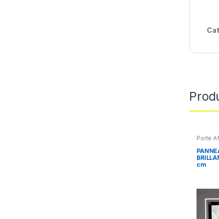
Cat
Produ
Porte A
PANNEA
BRILLA
cm