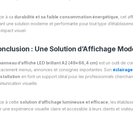
ce à sa
durabilité et sa faible consommation énergétique
, cet a
rant une solution moderne et performante pour tout type d’établisseme
 impact visuel.
nclusion : Une Solution d’Affichage Mod
panneau d’affiche LED brillant A2 (49×66,4 cm)
est un outil de co
icacement menus, annonces et consignes importantes. Son
éclairage
nstallation
en font un support idéal pour les professionnels cherchant
munication visuelle.
ce à cette
solution d’affichage lumineuse et efficace
, les établi
ir une expérience visuelle claire et accessible à leurs clients et visiteu