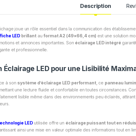
Description
Rev
ffichage joue un rôle essentiel dans la communication des établissem
ffiche LED
brillant
au
format A2 (49×66,4 cm)
est une solution mo
motions et annonces importantes. Son
éclairage LED intégré
garantit
gante et professionnelle.
 Éclairage LED pour une Lisibilité Maxim
ce à son
système d’éclairage LED performant
, ce
panneau lumi
mettant une lecture fluide et confortable en toutes circonstances. Cont
faitement lisible même dans des environnements peu éclairés, attirant a
teurs.
technologie LED
utilisée offre un
éclairage puissant tout en rédu
ntissant ainsi une mise en valeur optimale des informations tout en lim