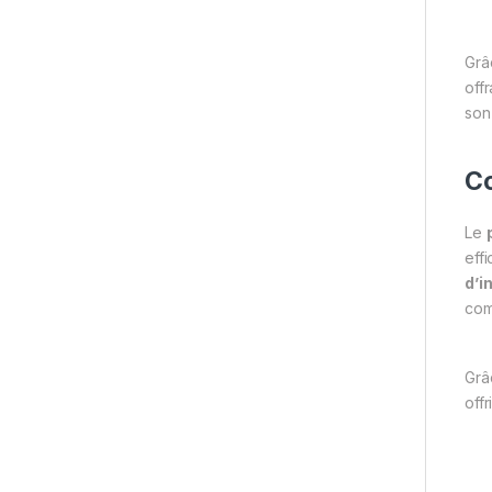
Grâ
off
son
Co
Le
eff
d’i
com
Grâ
offr