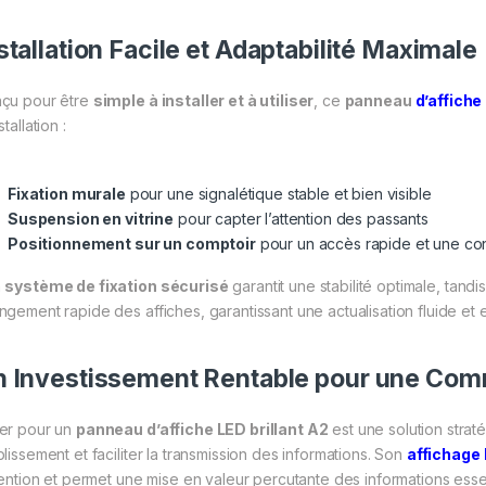
stallation Facile et Adaptabilité Maximale
çu pour être
simple à installer et à utiliser
, ce
panneau
d’affiche
stallation :
Fixation murale
pour une signalétique stable et bien visible
Suspension en vitrine
pour capter l’attention des passants
Positionnement sur un comptoir
pour un accès rapide et une cons
n
système de fixation sécurisé
garantit une stabilité optimale, tand
ngement rapide des affiches, garantissant une actualisation fluide et 
 Investissement Rentable pour une Com
er pour un
panneau d’affiche LED brillant A2
est une solution straté
lissement et faciliter la transmission des informations. Son
affichage
ttention et permet une mise en valeur percutante des informations essen