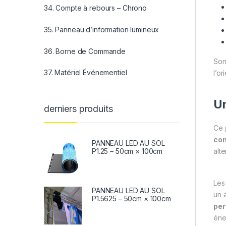
34. Compte à rebours – Chrono
35. Panneau d’information lumineux
36. Borne de Commande
So
37. Matériel Événementiel
l’or
Un
derniers produits
Ce
co
PANNEAU LED AU SOL
P1.25 – 50cm × 100cm
alt
Le
PANNEAU LED AU SOL
un 
P1.5625 – 50cm × 100cm
per
éne