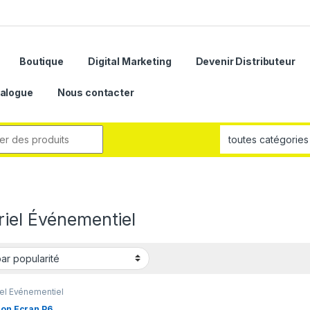
Boutique
Digital Marketing
Devenir Distributeur
alogue
Nous contacter
riel Événementiel
el Événementiel
ion Ecran P6