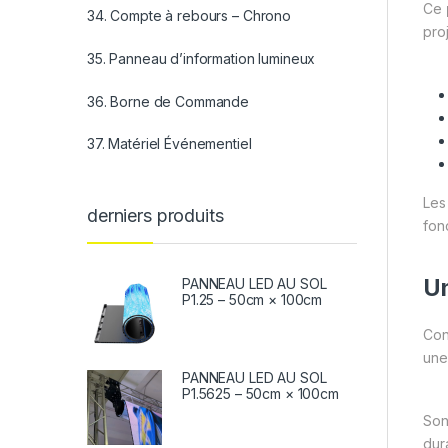
Ce
34. Compte à rebours – Chrono
pro
35. Panneau d’information lumineux
36. Borne de Commande
37. Matériel Événementiel
Le
derniers produits
fon
Un
PANNEAU LED AU SOL
P1.25 – 50cm × 100cm
Con
une
PANNEAU LED AU SOL
P1.5625 – 50cm × 100cm
So
dur