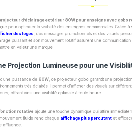
projecteur d’éclairage extérieur 80W pour enseigne avec gobo ro
çue pour optimiser la visibilité des enseignes commerciales. Grâce à 
fficher des logos
, des messages promotionnels et des visuels perso
airage puissant et son mouvement rotatif assurent une communication v
mettre en valeur une marque.
e Projection Lumineuse pour une Visibil
c une puissance de
80W
, ce projecteur gobo garantit une projecti
ronnements très éclairés. Il permet d’afficher des visuels sur différent
murs, offrant ainsi une visibilité optimale à toute heure.
fonction rotative
ajoute une touche dynamique qui attire immédiateme
mouvement fluide rend chaque
affichage plus percutant
et efficac
e affluence.