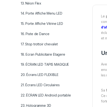
13. Néon Flex
14. Porte Affiche Menu LED
Le
con
15. Porte Affiche Vitrine LED
d’a
écl
16. Piste de Dance
et 
17. Stop trottoir chevalet
Un
18. Ecran Publicitaire Etagere
Ave
19. ÉCRAN LED TAPIS MAGIQUE
envi
20. Écrans LED FLEXIBLE
les 
21. Écrans LED Circulaires
Sa
22. ÉCRAN LED Android portable
Ce 
fort
23. Hologramme 3D