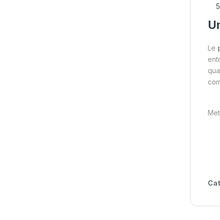
Un
Le
ent
qual
com
Met
Cat