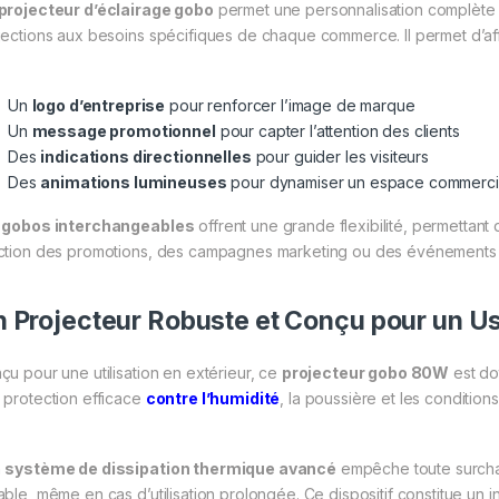
projecteur d’éclairage gobo
permet une personnalisation complète de 
jections aux besoins spécifiques de chaque commerce. Il permet d’aff
Un
logo d’entreprise
pour renforcer l’image de marque
Un
message promotionnel
pour capter l’attention des clients
Des
indications directionnelles
pour guider les visiteurs
Des
animations lumineuses
pour dynamiser un espace commerci
s
gobos interchangeables
offrent une grande flexibilité, permettant
ction des promotions, des campagnes marketing ou des événements 
 Projecteur Robuste et Conçu pour un Us
çu pour une utilisation en extérieur, ce
projecteur gobo 80W
est do
 protection efficace
contre l’humidité
, la poussière et les conditions 
n
système de dissipation thermique avancé
empêche toute surchau
able, même en cas d’utilisation prolongée. Ce dispositif constitue un i