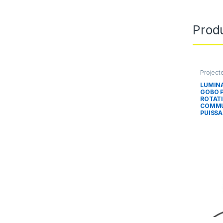
Produ
Project
LUMINA
GOBO P
ROTATI
COMMU
PUISS