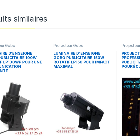
its similaires
eur Gobo
Projecteur Gobo
Projecteu
IRE D’ENSEIGNE
LUMINAIRE D’ENSEIGNE
PROJECT
UBLICITAIRE 100W
GOBO PUBLICITAIRE 150W
PROFESS
F LP100WP POUR UNE
ROTATIF LP150 POUR IMPACT
PUBLICIT
NICATION
MAXIMAL
POUR ÉC
ANTE